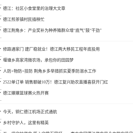
德江：社区小食堂里的治理大文章
德江煎茶镇村民插秧忙
德江荆角乡：产业奖补为种养殖群众增“底气”鼓“干劲”
修路通家门 建厂稳就业！德江两大移民工程年底投用
堰塘乡高家湾微农场，承包你的田园梦
人防+物防+技防 荆角乡多举措抓实夏季防溺水工作
2522单订单 销售额破10万！德江复兴助农直播喜获开门红
德江嬢嬢篮球赛火热开赛
今天，铜仁德江机场正式通航
乡村守护人，这里有精英