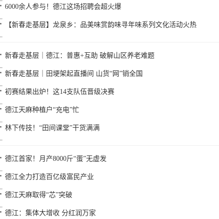
6000余人参与！德江这场招聘会超火爆
【新春走基层】龙泉乡：品美味赏韵味寻年味系列文化活动火热
新春走基层｜德江：普惠+互助 破解山区养老难题
新春走基层｜田埂架起直播间 山货“网”销全国
初赛结果出炉！这14支队伍晋级决赛
德江天麻种植户“充电”忙
林下传技！“田间课堂”干货满满
德江首家！月产8000斤“蛋”无虚发
德江全力打造百亿级富民产业
德江天麻取得“芯”突破
德江：集体大增收 分红润万家