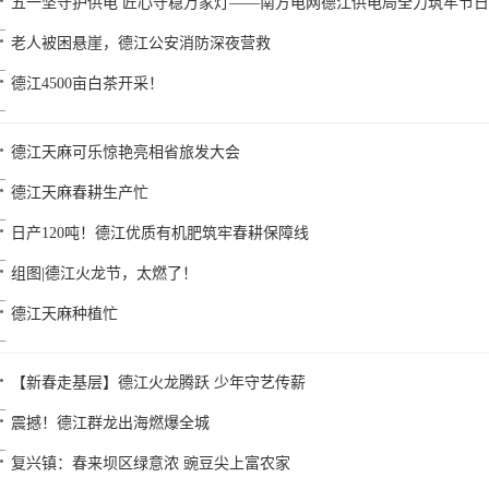
五一坚守护供电 匠心守稳万家灯——南方电网德江供电局全力筑牢节
老人被困悬崖，德江公安消防深夜营救
德江4500亩白茶开采！
德江天麻可乐惊艳亮相省旅发大会
德江天麻春耕生产忙
日产120吨！德江优质有机肥筑牢春耕保障线
组图|德江火龙节，太燃了！
德江天麻种植忙
【新春走基层】德江火龙腾跃 少年守艺传薪
震撼！德江群龙出海燃爆全城
复兴镇：春来坝区绿意浓 豌豆尖上富农家