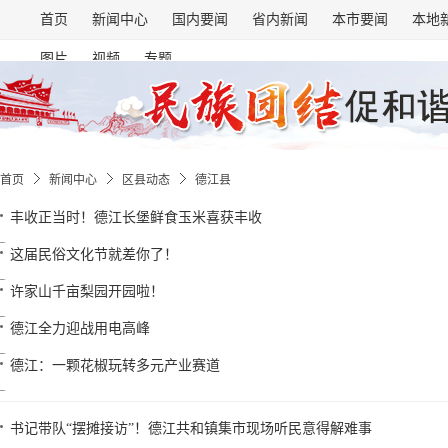
首页
新闻中心
国内要闻
省内新闻
本市要闻
本地
图片
视频
专题
首页
新闻中心
区县动态
德江县
丰收正当时！德江长堡鲜食玉米喜获丰收
这届民俗文化节就差你了！
许家山千亩梨园开园啦！
德江全力迎战用电高峰
德江：一颗花椒玩转多元产业赛道
书记带队“摆摊接访”！德江共和镇集市现场听民意得解难事