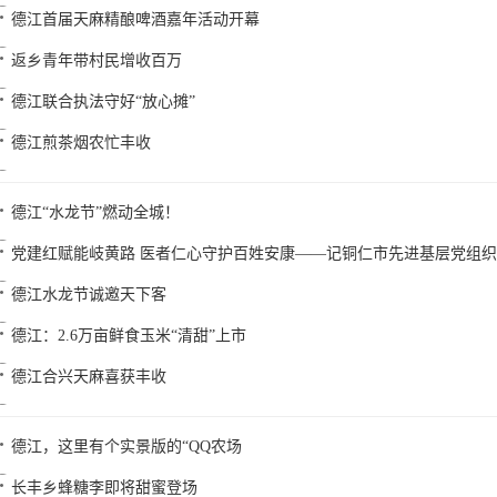
德江首届天麻精酿啤酒嘉年活动开幕
返乡青年带村民增收百万
德江联合执法守好“放心摊”
德江煎茶烟农忙丰收
德江“水龙节”燃动全城！
党建红赋能岐黄路 医者仁心守护百姓安康——记铜仁市先进基层党组
德江水龙节诚邀天下客
德江：2.6万亩鲜食玉米“清甜”上市
德江合兴天麻喜获丰收
德江，这里有个实景版的“QQ农场
长丰乡蜂糖李即将甜蜜登场