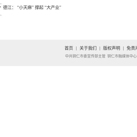
德江： “小天麻” 撑起 “大产业”
首页
|
关于我们
|
版权声明
|
免责
中共铜仁市委宣传部主管 铜仁市融媒体中心承办 Copyright 