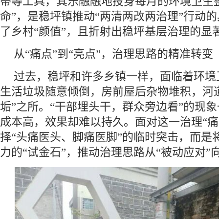
帚等工具，其乐融融地投身每月的环境卫生
命”，是稳坪镇推动“两清两改两治理”行动
了乡村“颜值”，且折射出稳坪基层治理的显
从“痛点”到“亮点”，治理思路的精准转变
过去，稳坪和许多乡镇一样，面临着环境卫
生活垃圾随意倾倒，房前屋后杂物堆积，河
垢”之所。“干部埋头干，群众旁边看”的现
成本高，效果却难以持久。面对这一治理“痛
择“头痛医头、脚痛医脚”的临时突击，而是
力的“试金石”，推动治理思路从“被动应对”