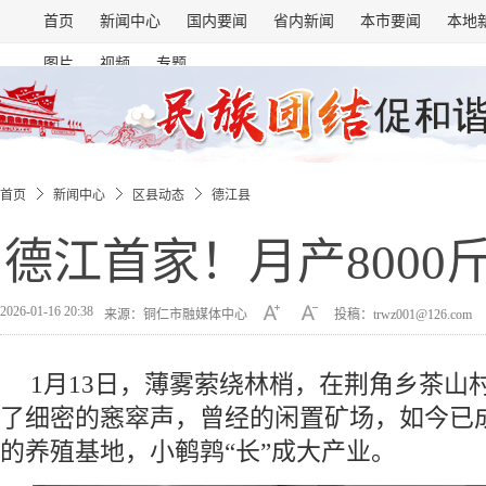
首页
新闻中心
国内要闻
省内新闻
本市要闻
本地
图片
视频
专题
首页
新闻中心
区县动态
德江县
德江首家！月产8000
2026-01-16 20:38
来源：铜仁市融媒体中心
投稿：trwz001@126.com
1月13日，薄雾萦绕林梢，在荆角乡茶山
了细密的窸窣声，曾经的闲置矿场，如今已成为
的养殖基地，小鹌鹑“长”成大产业。