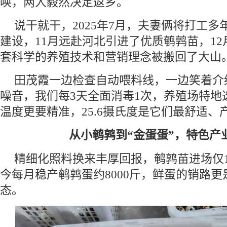
唤，两人毅然决定返乡。
说干就干，2025年7月，夫妻俩将打工多
建设，11月远赴河北引进了优质鹌鹑苗，1
套科学的养殖技术和营销理念被搬回了大山
田茂霞一边检查自动喂料线，一边笑着介
噪音，我们每3天全面消毒1次，养殖场特地
温度更要精准，25.6摄氏度是它们最舒适、
从小鹌鹑到“金蛋蛋”，特色产业
精细化照料换来丰厚回报，鹌鹑苗进场仅
今每月稳产鹌鹑蛋约8000斤，鲜蛋的销路
态。