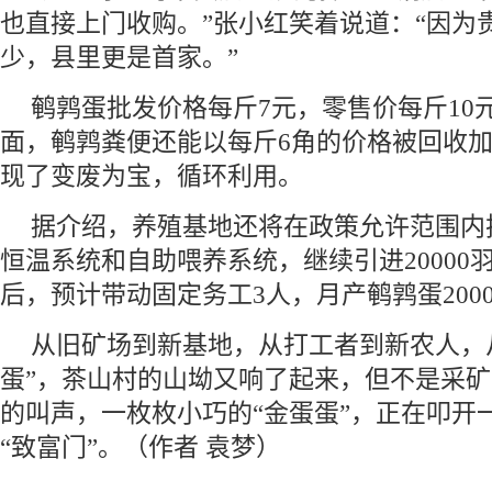
也直接上门收购。”张小红笑着说道：“因为
少，县里更是首家。”
鹌鹑蛋批发价格每斤7元，零售价每斤10
面，鹌鹑粪便还能以每斤6角的价格被回收
现了变废为宝，循环利用。
据介绍，养殖基地还将在政策允许范围内
恒温系统和自助喂养系统，继续引进20000
后，预计带动固定务工3人，月产鹌鹑蛋2000
从旧矿场到新基地，从打工者到新农人，
蛋”，茶山村的山坳又响了起来，但不是采矿
的叫声，一枚枚小巧的“金蛋蛋”，正在叩开
“致富门”。（作者 袁梦）