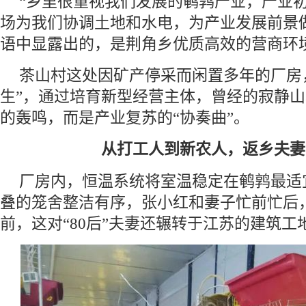
“乡里很重视我们发展的鹌鹑产业，产业
场为我们协调土地和水电，为产业发展前景
语中显露出的，是荆角乡优质高效的营商环
茶山村这处因矿产停采而闲置多年的厂房
生”，通过培育新型经营主体，曾经的寂静
的轰鸣，而是产业复苏的“协奏曲”。
从打工人到新农人，返乡夫妻
厂房内，恒温系统将室温稳定在鹌鹑最适宜
叠的笼舍整洁有序，张小红和妻子忙前忙后
前，这对“80后”夫妻还辗转于江苏的建筑工