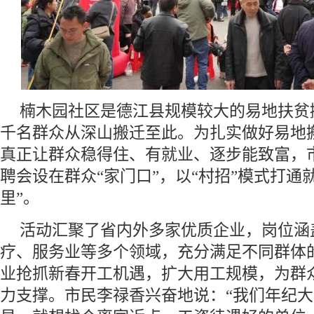
楠木园社区是德江县规模较大的易地扶贫
千名群众从深山搬迁至此。为扎实做好易地
真正让群众稳得住、有就业、逐步能致富，
聘会设在群众“家门口”，以“村招”模式打通
里”。
活动汇聚了省内外多家优质企业，岗位涵
疗、服务业等多个领域，充分满足不同群体
业抢抓新春开工机遇，扩大用工规模，为群
力支撑。市民李禄香兴奋地说：“我们年纪