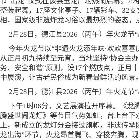
节“出龙”仪式在该县玉龙广场热闹启幕。79条
整装起舞，17座文化亭子、17辆彩车、32
相，国家级非遗炸龙习俗以最热烈的姿态，
2月28日，德江县2026（丙午）年火龙节
今年火龙节以“非遗火龙添年味·欢欢喜喜
从正月初九持续至元宵。当地坚持“协会主
务、安全和谐”原则，设17个燃放点，正月
中展演，让古老民俗成为新春最鲜活的风景
2月28日，德江县2026（丙午）年火龙节
下午1时06分，文艺展演拉开序幕。《龙
腾盛世闹龙灯》等节目气势如虹，台上台下
上，新成立的龙灯分会接过旗帜，非遗传承
龙出海”环节，火龙昂首腾飞、穿梭奔腾，