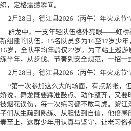
织，定格震撼瞬间。
2月28日，德江县2026（丙午）年火龙节
群龙中，一支年轻队伍格外亮眼——虹桥
新组建的队伍，15名队员多为16至17岁少
16岁，全队平均年龄仅22岁。为了站上巡
练半年，从步伐、节奏到安全规范，一招一
2月28日，德江县2026（丙午）年火龙节
“第一次参加这么大的场面，有点紧张，但
娇说，舞龙既要踩准鼓点、动作整齐，又要
被烟花误伤，每一次练习都不敢马虎。黎江涛
子们从生疏到熟练、从胆怯到自信，他倍感
奏至上，这群少年用认真与坚守，让老习俗