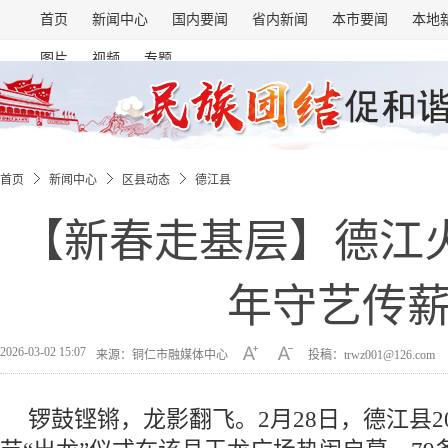
首页
新闻中心
国内要闻
省内新闻
本市要闻
本地
图片
视频
专题
首页
新闻中心
区县动态
德江县
【新春走基层】德江火
年守艺传
2026-03-02 15:07
来源：铜仁市融媒体中心
投稿：trwz001@126.com
锣鼓铿锵，龙影翻飞。2月28日，德江县2