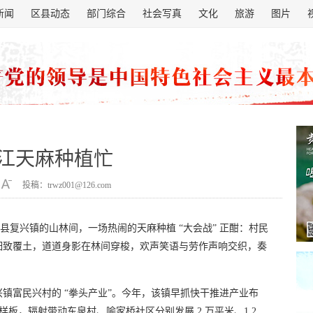
新闻
区县动态
部门综合
社会写真
文化
旅游
图片
江天麻种植忙
投稿：trwz001@126.com
县复兴镇的山林间，一场热闹的天麻种植 “大会战” 正酣：村民
细致覆土，道道身影在林间穿梭，欢声笑语与劳作声响交织，奏
镇富民兴村的 “拳头产业”。今年，该镇早抓快干推进产业布
样板，辐射带动东泉村、喻家桥社区分别发展 2 万平米、1.2