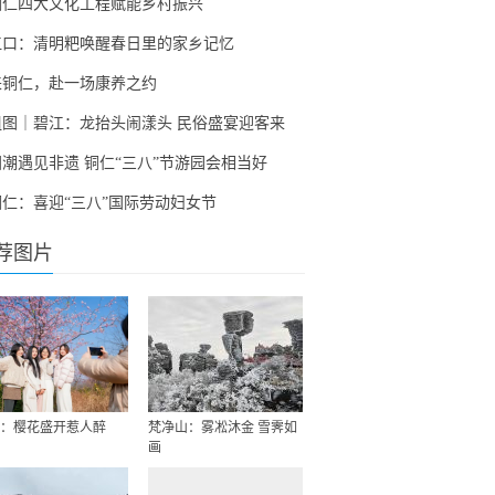
铜仁四大文化工程赋能乡村振兴
江口：清明粑唤醒春日里的家乡记忆
来铜仁，赴一场康养之约
组图｜碧江：龙抬头闹漾头 民俗盛宴迎客来
国潮遇见非遗 铜仁“三八”节游园会相当好
铜仁：喜迎“三八”国际劳动妇女节
荐图片
：樱花盛开惹人醉
梵净山：雾凇沐金 雪霁如
画