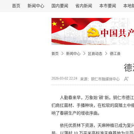
首页
新闻中心
国内要闻
省内新闻
本市要闻
本地
首页
新闻中心
区县动态
德江县
德
2026-03-02 22:24
来源：铜仁市融媒体中心
人勤春来早，万象始‘耕’新。铜仁市德江
们肩扛菌材、手播种块，在松软的腐殖土中
响了春耕生产的增收序曲。
依托优质林下资源，天麻种植已成为复兴
局，以蒲村 10 万平米高标准天麻基地为示范