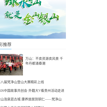
彩推荐
万山：不卖资源卖风景 千
年丹都涌春潮
第八届梵净山登山大赛精彩上线
2026中国故事共创会·外籍大V看贵州活动走进
登山泡泉逛古城 康养旅居到铜仁——梵净山