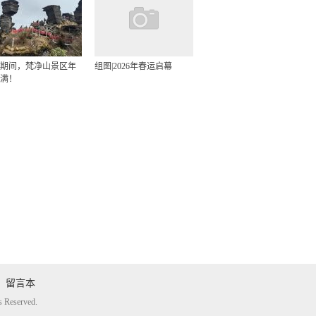
期间，梵净山景区年
组图|2026年春运启幕
满！
留言本
eserved.