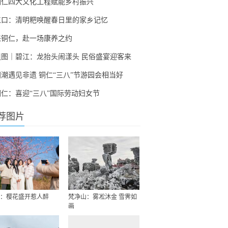
铜仁四大文化工程赋能乡村振兴
江口：清明粑唤醒春日里的家乡记忆
来铜仁，赴一场康养之约
组图｜碧江：龙抬头闹漾头 民俗盛宴迎客来
国潮遇见非遗 铜仁“三八”节游园会相当好
铜仁：喜迎“三八”国际劳动妇女节
荐图片
：樱花盛开惹人醉
梵净山：雾凇沐金 雪霁如
画