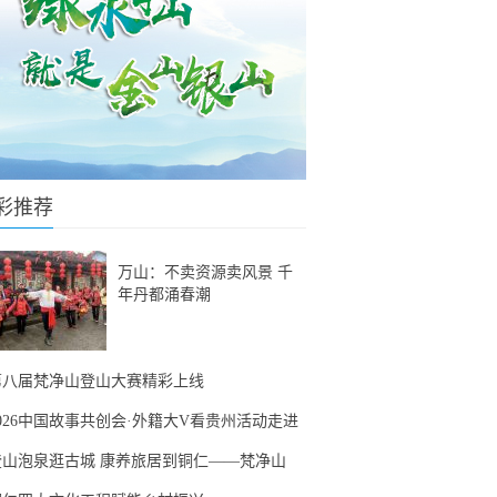
彩推荐
万山：不卖资源卖风景 千
年丹都涌春潮
第八届梵净山登山大赛精彩上线
2026中国故事共创会·外籍大V看贵州活动走进
登山泡泉逛古城 康养旅居到铜仁——梵净山