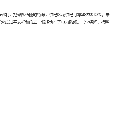
班制，抢修队伍随时待命，供电区域供电可靠率达99.98%，未
群众度过平安祥和的五一假期筑牢了电力防线。（李朝辉、杨晓