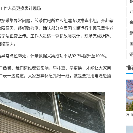
工作人员更换表计现场
数据采集异常问题，煎茶供电所立即组建专项排查小组，奔赴辖
故障原因，经细致检测，确认部分户表因长期运行出现元器件老
据无法正常上传。工作人员逐一登记故障表计，现场完成拆除、
线路接头。
常点位68处，计量数据采集成功率从92.3%提升至100%。
推
用户缴费、我们运维都受影响，早排查、早更换，才能让大家用
新户表一边说道，大家放弃休息扎根一线，就是要把用电隐患掐
万山