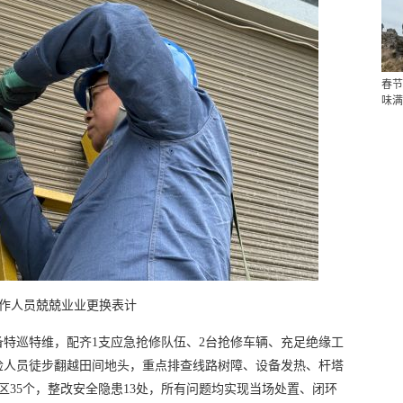
春节
味满
作人员兢兢业业更换表计
特巡特维，配齐1支应急抢修队伍、2台抢修车辆、充足绝缘工
检人员徒步翻越田间地头，重点排查线路树障、设备发热、杆塔
区35个，整改安全隐患13处，所有问题均实现当场处置、闭环