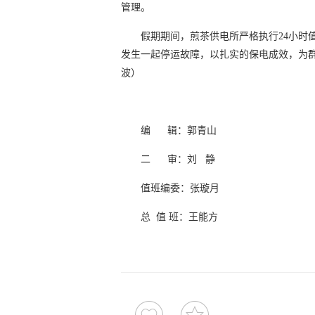
管理。
假期期间，煎茶供电所严格执行24小时值
发生一起停运故障，以扎实的保电成效，为
波）
编 辑：郭青山
二 审：刘 静
值班编委：张璇月
总 值 班：王能方