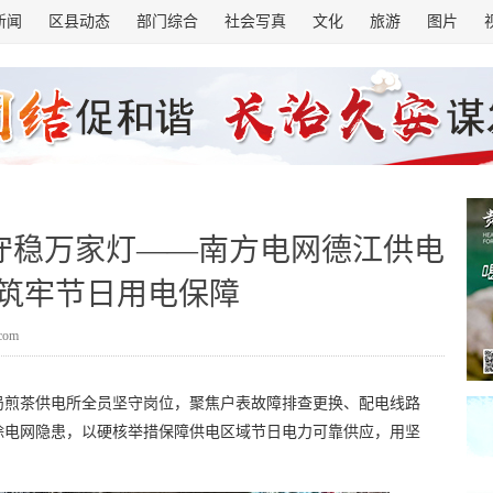
新闻
区县动态
部门综合
社会写真
文化
旅游
图片
守稳万家灯——南方电网德江供电
筑牢节日用电保障
.com
局煎茶供电所全员坚守岗位，聚焦户表故障排查更换、配电线路
除电网隐患，以硬核举措保障供电区域节日电力可靠供应，用坚