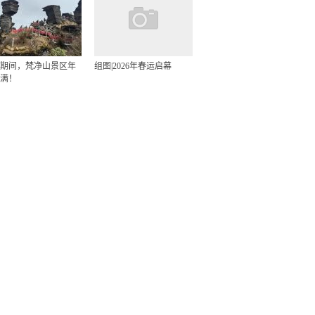
期间，梵净山景区年
组图|2026年春运启幕
满！