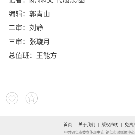
记者：陈 林/文 代旭东/图
编辑：郭青山
二审：刘静
三审：张璇月
总值班：王能方
首页
|
关于我们
|
版权声明
|
免责
中共铜仁市委宣传部主管 铜仁市融媒体中心承办 Copyright 