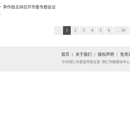
李作勋主持召开市委专题会议
<
1
2
3
4
5
6
... 10
首页
|
关于我们
|
版权声明
|
免责
中共铜仁市委宣传部主管 铜仁市融媒体中心承办 Copyright 