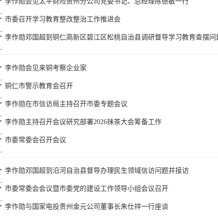
李作勋会见太平财险贵州分公司党委书记、总经理陈德敏一行
市委召开学习教育整改整治工作推进会
李作勋邓国超到铜仁高新区碧江区松桃自治县调研督导学习教育查摆问
李作勋会见来铜考察企业家
铜仁市警示教育会召开
李作勋在市信访局主持召开市委专题会议
李作勋主持召开会议研究部署2026抹茶大会筹备工作
市委常委会召开会议
李作勋邓国超到沿河自治县督导办理民生领域信访问题并接访
市委常委会会议暨市委党的建设工作领导小组会议召开
李作勋与国家电投贵州金元公司董事长朱仕祥一行座谈