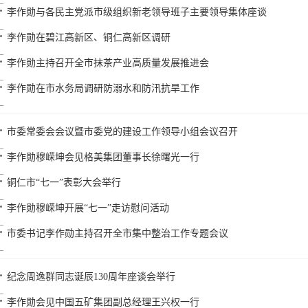
李作勋与各民主党派市级组织新老领导班子主要领导集体座谈
李作勋在碧江高新区、铜仁高新区调研
李作勋主持召开全市抹茶产业高质量发展推进会
李作勋在市水务局调研防溺水和防汛抗旱工作
市委常委会会议暨市委党的建设工作领导小组会议召开
李作勋穆嵘坤会见格美集团董事长徐曙光一行
铜仁市“七一”表彰大会举行
李作勋穆嵘坤开展“七一”走访慰问活动
市委书记李作勋主持召开全市集中整治工作专题会议
纪念周逸群同志诞辰130周年座谈会举行
李作勋会见中国五矿集团副总经理王兴权一行