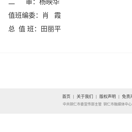
二 审：杨映华
值班编委：肖 霞
总 值 班：田丽平
首页
|
关于我们
|
版权声明
|
免责
中共铜仁市委宣传部主管 铜仁市融媒体中心承办 Copyright 