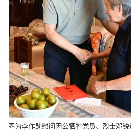
图为李作勋慰问因公牺牲党员、烈士邓锐