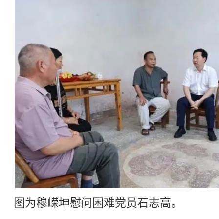
图为穆嵘坤慰问困难党员石志高。