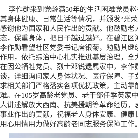
李作勋来到党龄满50年的生活困难党员
其身体健康、日常生活等情况，并颁发“光荣
感谢他为国家和人民作出的贡献。他鼓励老
态，保重身体，把日子越过越好。在碧江区
李作勋看望社区党委书记席银菊，勉励其继
作用，依托综治中心扎实推进基层治理，全
在因公牺牲党员、烈士邓锐遗属家中，李作
谈，详细询问家人身体状况、医疗保障、子
求相关部门严格落实各项优抚政策，主动靠
难。在105岁高龄老党员、老干部任季英家
人讲述解放大西南、抗美援朝等革命经历，
事业作出的贡献，祝福老人身体安康、健康
用心用情用力做好高龄老同志服务保障工作