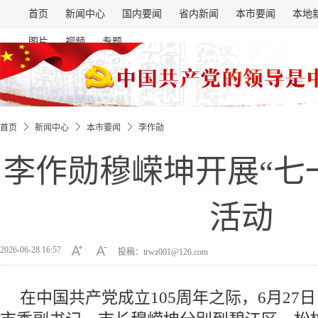
首页
新闻中心
国内要闻
省内新闻
本市要闻
本地
图片
视频
专题
首页
新闻中心
本市要闻
李作勋
李作勋穆嵘坤开展“七
活动
2026-06-28 16:57
投稿：trwz001@126.com
在中国共产党成立105周年之际，6月27