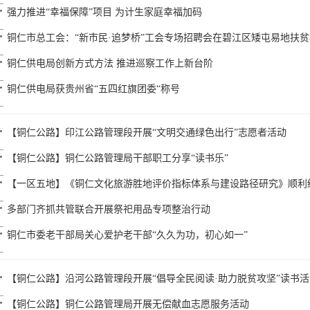
强力推进“幸福保障”项目 为计生家庭幸福加码
铜仁市总工会：“新市民·追梦桥”工会专场招聘会在碧江区矮屯易地扶
铜仁供电局创新方式方法 推进巡察工作上新台阶
铜仁供电局获贵州省“五四红旗团委“称号
【铜仁公路】印江公路管理段开展“文明交通绿色出行”志愿者活动
【铜仁公路】铜仁公路管理局干部职工分享“读书乐”
【一区五地】《铜仁文化旅游胜地评价指标体系与建设路径研究》顺利
多部门齐抓共管联合开展祭祀用品专项整治行动
铜仁市委老干部局关心爱护老干部“久久为功，初心如一”
【铜仁公路】沿河公路管理段开展“倡导全民阅读·助力脱贫攻坚”读书活
【铜仁公路】铜仁公路管理局开展无偿献血志愿服务活动