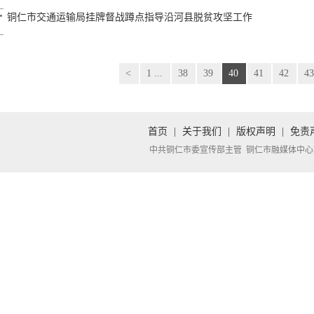
铜仁市交通运输局挂牌督战蹲点指导沿河县脱贫攻坚工作
<
1 ...
38
39
40
41
42
4
首页
|
关于我们
|
版权声明
|
免责
中共铜仁市委宣传部主管 铜仁市融媒体中心承办 Copyright 