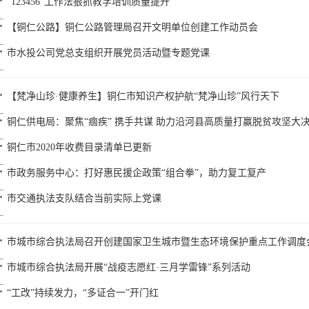
“123456”工作法狠抓教学培训质量提升
【铜仁公路】铜仁公路管理局召开文明单位创建工作动员会
市水投公司党总支组织开展党员活动暨专题党课
【梵净山珍·健康养生】铜仁市知识产权护航“梵净山珍”风行天下
铜仁供电局：聚焦“痼疾” 携手共谋 助力沿河县高质量打赢脱贫攻坚大
铜仁市2020年收费目录清单已更新
市政务服务中心：打好惠民援企政策“组合拳”，助力复工复产
市交通执法支队结合当前实际上党课
市城市综合执法局召开创建国家卫生城市暨生态环境保护重点工作调度
市城市综合执法局开展“战疫志愿红·三月学雷锋”系列活动
“工改”持续发力，“多证合一”开门红