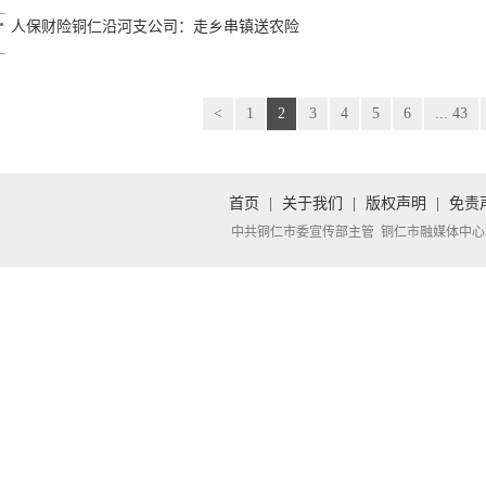
人保财险铜仁沿河支公司：走乡串镇送农险
<
1
2
3
4
5
6
... 43
首页
|
关于我们
|
版权声明
|
免责
中共铜仁市委宣传部主管 铜仁市融媒体中心承办 Copyright 