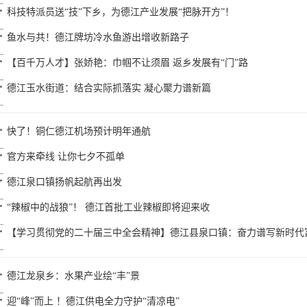
科技特派员送“技”下乡，为德江产业发展“把脉开方”！
鱼水与共！德江牌坊冷水鱼游出增收新路子
【百千万人才】张娇艳：巾帼不让须眉 返乡发展有“门”路
德江玉水街道：结合实际抓落实 凝心聚力谱新篇
快了！铜仁德江机场预计明年通航
官方来牵线 让你七夕不孤单
德江泉口镇扬帆起航再出发
“辣椒中的战狼”！ 德江首批工业辣椒即将迎来收
【学习贯彻党的二十届三中全会精神】德江县泉口镇：奋力谱写新时代
德江龙泉乡：水果产业绘“丰”景
迎“峰”而上 ！德江供电全力守护“清凉电”