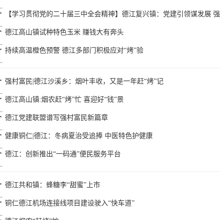
【学习贯彻党的二十届三中全会精神】德江复兴镇：党建引领谋发展 
德江高山镇试种特色玉米 赚钱大有奔头
持续高温橙色预警 德江多部门积极应对“烤”验
强村富民|德江沙溪乡：烟叶丰收，又是一年赶“烤”记
德江高山镇:烟农赶“烤”忙 喜迎好“钱”景
德江党建联盟谱写强村富民新篇章
健康铜仁|德江：冬病夏治受追捧 中医特色护健康
德江：创新推出“一码通”便民服务平台
德江共和镇：蜂糖李“甜蜜”上市
铜仁德江机场连接线项目建设驶入“快车道”