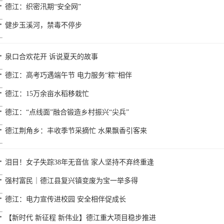
德江：织密汛期“安全网”
健步玉溪河，禁毒不停步
泉口合欢花开 诉说夏天的故事
德江：高考巧遇端午节 电力服务“粽”相伴
德江：15万余亩水稻移栽忙
德江：“点线面”融合锻造乡村振兴“尖兵”
德江荆角乡：丰收季节采摘忙 水果飘香引客来
泪目！女子失踪38年无音信 家人坚持不弃终重逢
强村富民｜德江县复兴镇变废为宝一举多得
德江：电力宣传进校园 安全相伴促成长
【新时代 新征程 新伟业】德江重大项目稳步推进