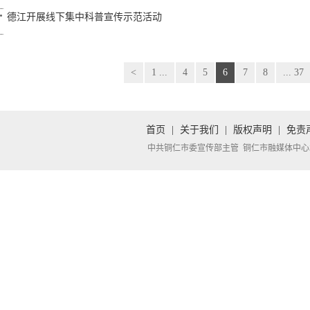
德江开展线下集中科普宣传示范活动
<
1 ...
4
5
6
7
8
... 37
首页
|
关于我们
|
版权声明
|
免责
中共铜仁市委宣传部主管 铜仁市融媒体中心承办 Copyright 