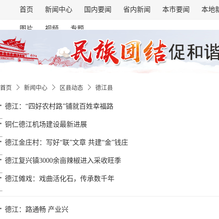
首页
新闻中心
国内要闻
省内新闻
本市要闻
本地
图片
视频
专题
首页
新闻中心
区县动态
德江县
德江：“四好农村路”铺就百姓幸福路
铜仁德江机场建设最新进展
德江金庄村：写好“联”文章 共建“金”钱庄
德江复兴镇3000余亩辣椒进入采收旺季
德江傩戏：戏曲活化石，传承数千年
德江：路通畅 产业兴