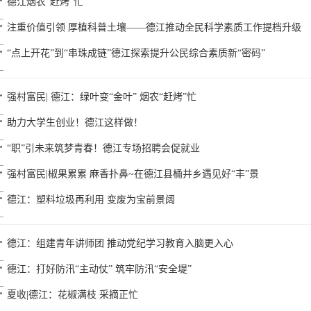
德江烟农“赶烤”忙
注重价值引领 厚植科普土壤——德江推动全民科学素质工作提档升级
“点上开花”到“串珠成链”德江探索提升公民综合素质新“密码”
强村富民| 德江：绿叶变“金叶” 烟农“赶烤”忙
助力大学生创业！德江这样做！
“职”引未来筑梦青春！德江专场招聘会促就业
强村富民|椒果累累 麻香扑鼻~在德江县桶井乡遇见好“丰”景
德江：塑料垃圾再利用 变废为宝前景阔
德江：组建青年讲师团 推动党纪学习教育入脑更入心
德江：打好防汛“主动仗” 筑牢防汛“安全堤”
夏收|德江：花椒满枝 采摘正忙