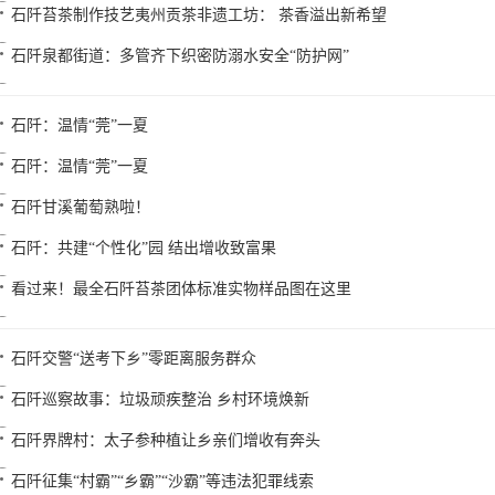
石阡苔茶制作技艺夷州贡茶非遗工坊： 茶香溢出新希望
石阡泉都街道：多管齐下织密防溺水安全“防护网”
石阡：温情“莞”一夏
石阡：温情“莞”一夏
石阡甘溪葡萄熟啦！
石阡：共建“个性化”园 结出增收致富果
看过来！最全石阡苔茶团体标准实物样品图在这里
石阡交警“送考下乡”零距离服务群众
石阡巡察故事：垃圾顽疾整治 乡村环境焕新
石阡界牌村：太子参种植让乡亲们增收有奔头
石阡征集“村霸”“乡霸”“沙霸”等违法犯罪线索