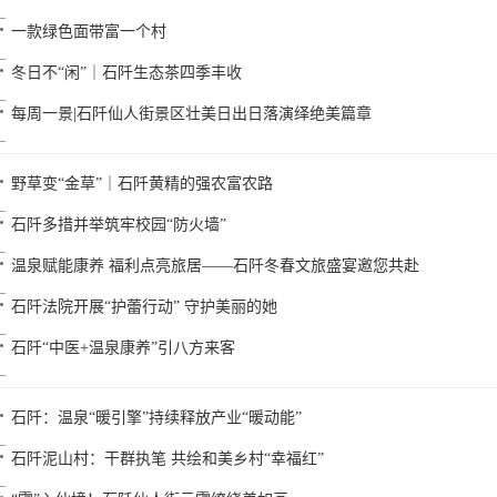
一款绿色面带富一个村
冬日不“闲”｜石阡生态茶四季丰收
每周一景|石阡仙人街景区壮美日出日落演绎绝美篇章
野草变“金草”｜石阡黄精的强农富农路
石阡多措并举筑牢校园“防火墙”
温泉赋能康养 福利点亮旅居——石阡冬春文旅盛宴邀您共赴
石阡法院开展“护蕾行动” 守护美丽的她
石阡“中医+温泉康养”引八方来客
石阡：温泉“暖引擎”持续释放产业“暖动能”
石阡泥山村：干群执笔 共绘和美乡村“幸福红”