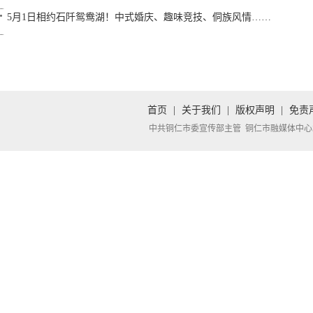
5月1日相约石阡鸳鸯湖！中式婚庆、趣味竞技、侗族风情……
首页
|
关于我们
|
版权声明
|
免责
中共铜仁市委宣传部主管 铜仁市融媒体中心承办 Copyright 