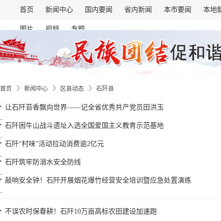
首页
新闻中心
国内要闻
省内新闻
本市要闻
本地
图片
视频
专题
首页
新闻中心
区县动态
石阡县
让石阡苔香飘向世界——记全省优秀共产党员田洪玉
石阡困牛山战斗遗址入选全国爱国主义教育示范基地
石阡“村味”活动拉动消费逾2亿元
石阡筑牢防溺水安全防线
敲响安全钟！石阡开展烟花爆竹经营安全培训暨应急处置演练
不误农时保春耕！石阡10万亩高标农田建设加速跑