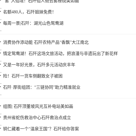
“雾”入仙境！石阡仙人街云雾缭绕美如画
名额480人，石阡姐妹免费！
每周一景|石阡：湖光山色鸳鸯湖
消费协作添动能 石阡农特产品“香飘”大江南北
情定鸳鸯湖！石阡这场文旅活动，把浪漫与非遗玩出了新花样
又是一年好光景，石阡多元活动庆丰年
险！石阡一货车侧翻致女子被困
石阡·厚街组团：“三链协同”助力精准就业
组图| 石阡顶董坡风光互补电站美如画
贵州省蛇伤救治中心石阡救治点成立
铜仁藏着一个“温泉王国”？石阡给你答案