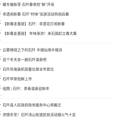
暖冬催新芽 石阡春茶抢“鲜”开采
非遗闹新春 石阡“村味”巡游活动热闹启幕
【新春走基层】石阡：非遗花灯闹新春
【新春走基层】 年味渐浓！来石固赶立春大集
云雾缭绕之下的石阡 半城仙境半城诗
这个冬天去一趟石阡温泉吧
石阡风电装机容量位居全市首位
石阡早茶抢鲜上市
组图 | 石阡：茶香温泉迎新年
石阡县人民政府政务服务中心将搬迁
浓情冬至！石阡汤山街道民俗活动烟火气十足