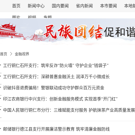
首页
新闻中心
国内要闻
省内新闻
本市要闻
本地
图片
视频
专题
首页
金融视界
工行铜仁石阡支行：筑牢反诈“防火墙” 守护企业“钱袋子”
工行铜仁石阡支行：深耕普惠金融沃土 润泽万千小微成长
识破抖音退费骗局！警银联动成功守护群众百万元资金
印江农商银行中兴支行：创新金融服务模式 实现首季“开门红”
中国人民银行铜仁市分行：三维赋能支付服务 护航抹茶产业高质量发展
邮储银行德江县支行开展廉洁警示教育 筑牢清廉金融防线