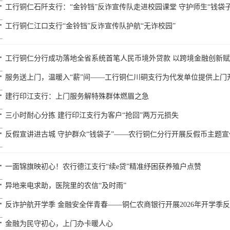
工行铜仁石阡支行：“金铃铛”反诈宣传队走进校园课堂 守护师生“钱袋子
工行铜仁江口支行“金铃铛”反诈宣传队护航“无诈校园”
工行铜仁分行成功落地全省系统首笔人民币境外贷款 以跨境金融创新
服务送上门，温暖入“薪”间——工行铜仁川硐支行为代发单位提供上门
建行印江支行：上门服务解特殊群体燃眉之急
三小时耐心分拣 建行印江支行为客户“抢回”两万元损失
反假宣讲进古城 守护群众“钱袋子”——农行铜仁分行开展反假币主题宣
一面锦旗映初心！农行德江支行“续e贷”精准纾困获养殖户点赞
异地来电求助，医院里的农信“及时雨”
反诈护航开学季 金融安全伴青春——铜仁农商银行开展2026年开学季
金融为民守初心，上门办卡暖人心