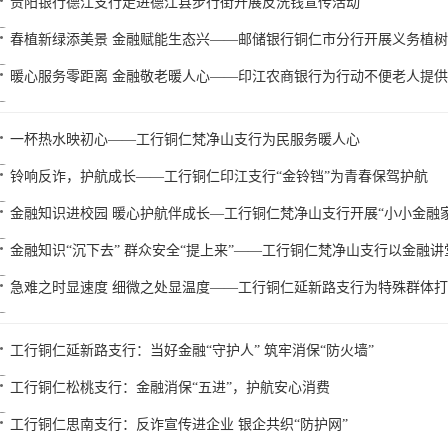
贵阳银行德江支行走进德江县步行街开展反洗钱宣传活动
春植新绿添美景 金融赋能生态兴——邮储银行铜仁市分行开展义务植
暖心服务零距离 金融敬老暖人心——印江农商银行为行动不便老人提
一杯热水映初心——工行铜仁梵净山支行为民服务暖人心
铃响反诈，护航成长——工行铜仁印江支行“金铃铛”为青春保驾护航
金融知识进校园 暖心护航伴成长—工行铜仁梵净山支行开展“小小金融
金融知识“沉下去” 群众安全“提上来”——工行铜仁梵净山支行以金融讲
急难之时显速度 细微之处显温度——工行铜仁延新路支行为特殊群体
工行铜仁延新路支行：当好金融“守护人” 筑牢消保“防火墙”
工行铜仁松桃支行：金融消保“五进”，护航安心消费
工行铜仁思南支行：反诈宣传进企业 银企共织“防护网”