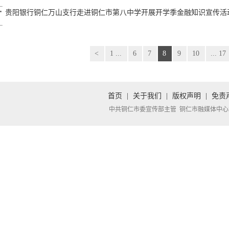
贵阳银行铜仁万山支行走进铜仁市第八中学开展开学季金融知识宣传活
<
1 ...
6
7
8
9
10
... 17
首页
|
关于我们
|
版权声明
|
免责
中共铜仁市委宣传部主管 铜仁市融媒体中心承办 Copyright 