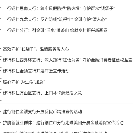
工行铜仁思南支行：筑牢反假防拒“防火墙” 守护群众“钱袋子”
工行铜仁九龙支行：反诈防线“筑得牢” 金融守护“暖人心”
工行铜仁分行：引金融“活水”润茶山 绘就乡村振兴新画卷
高效守护“钱袋子”，温情服务暖人心
建行铜仁西外环支行：深入践行“征信为民” 守护金融消费者征信权益宣
建行铜仁金鳞支行开展厅堂宣传活动
暖心守护 为生命“加急”
建行铜仁万山区支行：上门补卡解燃眉之急
建行铜仁金鳞支行开展反假币精准宣传活动
护航新就业群体！建行铜仁市分行走进美团开展金融消保宣传活动