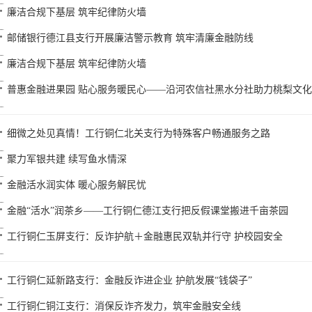
廉洁合规下基层 筑牢纪律防火墙
邮储银行德江县支行开展廉洁警示教育 筑牢清廉金融防线
廉洁合规下基层 筑牢纪律防火墙
普惠金融进果园 贴心服务暖民心——沿河农信社黑水分社助力桃梨文
细微之处见真情！工行铜仁北关支行为特殊客户畅通服务之路
聚力军银共建 续写鱼水情深
金融活水润实体 暖心服务解民忧
金融“活水”润茶乡——工行铜仁德江支行把反假课堂搬进千亩茶园
工行铜仁玉屏支行：反诈护航＋金融惠民双轨并行守 护校园安全
工行铜仁延新路支行：金融反诈进企业 护航发展“钱袋子”
工行铜仁铜江支行：消保反诈齐发力，筑牢金融安全线