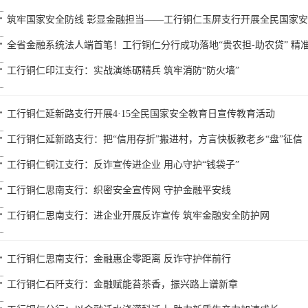
筑牢国家安全防线 彰显金融担当——工行铜仁玉屏支行开展全民国家
全省金融系统法人端首笔！工行铜仁分行成功落地“贵农担-助农贷” 精
工行铜仁印江支行：实战演练砺精兵 筑牢消防“防火墙”
工行铜仁延新路支行开展4·15全民国家安全教育日宣传教育活动
工行铜仁延新路支行：把“信用存折”搬进村，方言快板教老乡“盘”征信
工行铜仁铜江支行：反诈宣传进企业 用心守护“钱袋子”
工行铜仁思南支行：织密安全宣传网 守护金融平安线
工行铜仁思南支行：进企业开展反诈宣传 筑牢金融安全防护网
工行铜仁思南支行：金融惠企零距离 反诈守护伴前行
工行铜仁石阡支行：金融赋能苔茶香，振兴路上谱新章