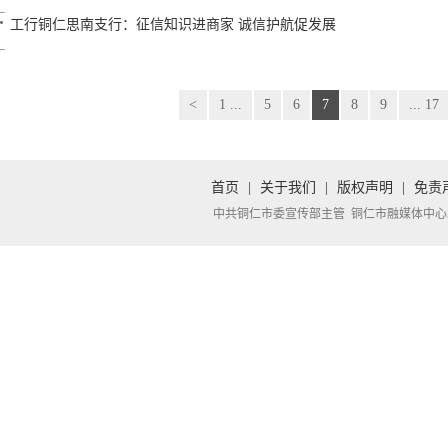
工行铜仁思南支行：征信知识进商家 诚信护航促发展
<
1 ...
5
6
7
8
9
... 17
首页
|
关于我们
|
版权声明
|
免责
中共铜仁市委宣传部主管 铜仁市融媒体中心承办 Copyright 