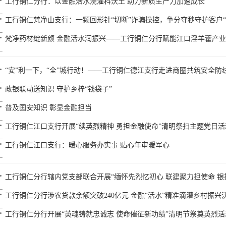
工行铜仁分行：以金融活水浇灌科沃土 助力新质生产力加速成长
工行铜仁梵净山支行：一颗回形针“切断”诈骗操控，争分夺秒守护客户
梵净药材绽新颜 金融活水润振兴——工行铜仁分行赋能江口淫羊藿产
“安”利一下，“全”城行动！——工行铜仁德江支行走进商圈共筑安全防
政银联动送知识 守护乡梓“钱袋子”
普及国安知识 彰显金融担当
工行铜仁江口支行开展“续英烈精神 勇担金融使命”清明祭扫主题党日活
工行铜仁江口支行：暖心服务办实事 贴心年审暖军心
工行铜仁分行辖内党支部联合开展“缅怀先烈忆初心 联建聚力担使命 银
工行铜仁分行涉农贷款余额突破240亿元 金融“活水”精准滴灌乡村振兴
工行铜仁分行开展“英魂铸就忠诚志 使命催征新功绩”清明节祭奠英烈活