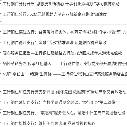
工行铜仁分行开展“思想洗礼悟初心 干事创业添动力 ”学习教育活动
工行铜仁分行5.52亿元贴现助力制造业战新企业跑出“加速度
工行铜仁德江支行：普惠暖流润实体，40万元“科技e贷”化身小微“薪”力
工行铜仁德江支行：金融“活水”精准滴灌 赋能烟农稳产增收
暖心服务显担当—工行铜仁延新路支行助力追回未成年人游戏充值款
缅怀革命先烈 传承红色基因——工行铜仁德江支行党支部开展清明祭
化解“零钱山”，畅通“生意路”——工行铜仁梵净山支行高效服务助店主
工行铜仁印江支行党支部开展“缅怀先烈 砥砺前行”清明节祭奠英烈活动
工行铜仁延新路支行：当数学题遇见金融课，银行变身“第二课堂”
工行铜仁铜江支行：“零距离”服务暖人心，激活个体工商户发展新动能
工行铜仁松桃支行：缅怀英烈铸忠魂 党建引领践初心