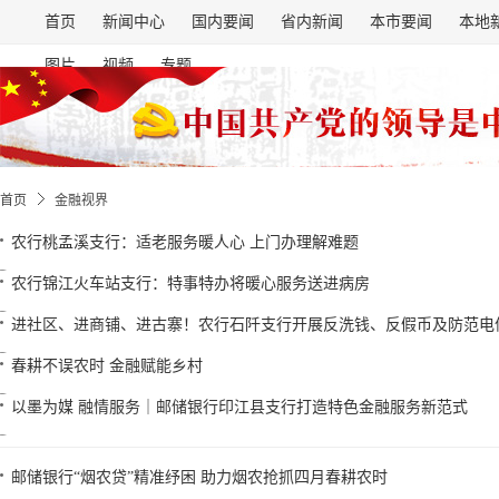
首页
新闻中心
国内要闻
省内新闻
本市要闻
本地
图片
视频
专题
首页
金融视界
农行桃孟溪支行：适老服务暖人心 上门办理解难题
农行锦江火车站支行：特事特办将暖心服务送进病房
进社区、进商铺、进古寨！农行石阡支行开展反洗钱、反假币及防范电
春耕不误农时 金融赋能乡村
以墨为媒 融情服务｜邮储银行印江县支行打造特色金融服务新范式
邮储银行“烟农贷”精准纾困 助力烟农抢抓四月春耕农时