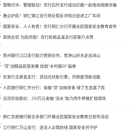
慧眼识诈、警银联动！农行石阡支行成功拦截一起电信网络诈骗
惠企护民！铜仁锦江支行将反假反诈知识送进工厂车间
国家安全、人人有责！农行铜仁分行开展全民国家安全教育宣传
高效办贷 为民纾困！农行松桃孟溪支行获客户点赞
贵州银行江口支行助力莞铜合作，梵净山好水走出深山
“贷”动精品民宿发展 绘就“乡村振兴”画卷
农发行玉屏县支行：贷动光伏新引擎，开辟屋顶新动能
人民银行铜仁市分行：金融“贷”动抹茶香 绿了生态富了民
沿河农信联社：250万元金融“活水”助力肉牛养殖扩规增效
铜仁农商银行联合多部门开展全民国家安全教育日宣传活动
工行铜仁万山支行：送法入企筑防线 国家安全共守护