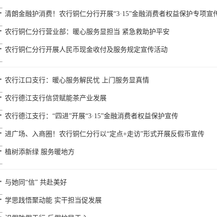
清朗金融护消费！农行铜仁分行开展“3·15”金融消费者权益保护专项宣
农行铜仁分行营业部：暖心服务显担当 紧急救助护平安
农行铜仁分行开展人民币现金收付及服务规定宣传活动
农行江口支行：暖心服务解民忧 上门服务显真情
农行德江支行信贷赋能茶产业发展
农行德江支行：“四进”开展“3·15”金融消费者权益保护宣传
进广场、入商圈！农行铜仁分行以“定点+走访”形式开展反假币宣传
植树添新绿 服务暖地方
与她同“信” 共赴美好
学思践悟聚动能 实干担当促发展