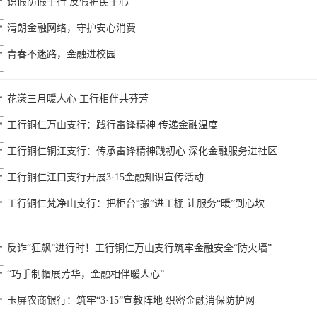
识假防假于行 反假护民于心
清朗金融网络，守护安心消费
青春不迷路，金融进校园
花漾三月暖人心 工行相伴共芬芳
工行铜仁万山支行：践行雷锋精神 传递金融温度
工行铜仁铜江支行：传承雷锋精神践初心 深化金融服务进社区
工行铜仁江口支行开展3·15金融知识宣传活动
工行铜仁梵净山支行：把柜台“搬”进工棚 让服务“暖”到心坎
反诈“狂飙”进行时！工行铜仁万山支行筑牢金融安全“防火墙”
“巧手制帽展芳华，金融相伴暖人心”
玉屏农商银行：筑牢“3·15”宣教阵地 织密金融消保防护网