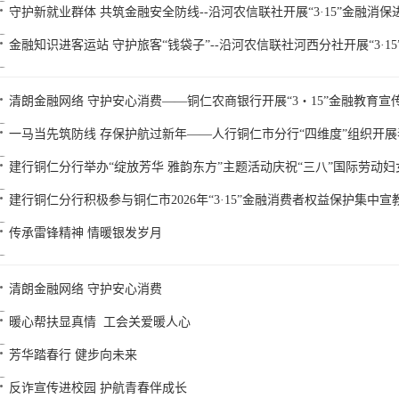
守护新就业群体 共筑金融安全防线--沿河农信联社开展“3·15”金融消保
金融知识进客运站 守护旅客“钱袋子”--沿河农信联社河西分社开展“3·15
清朗金融网络 守护安心消费——铜仁农商银行开展“3・15”金融教育宣
一马当先筑防线 存保护航过新年——人行铜仁市分行“四维度”组织开
建行铜仁分行举办“绽放芳华 雅韵东方”主题活动庆祝“三八”国际劳动妇
建行铜仁分行积极参与铜仁市2026年“3·15”金融消费者权益保护集中宣
传承雷锋精神 情暖银发岁月
清朗金融网络 守护安心消费
暖心帮扶显真情 工会关爱暖人心
芳华踏春行 健步向未来
反诈宣传进校园 护航青春伴成长