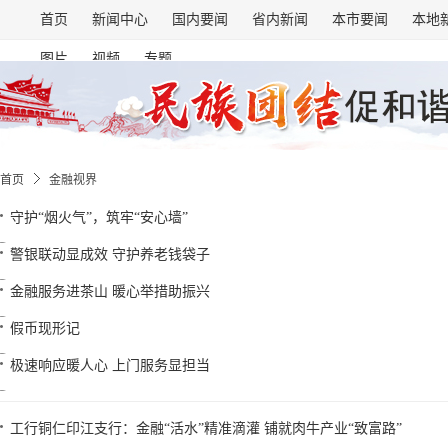
首页
新闻中心
国内要闻
省内新闻
本市要闻
本地
图片
视频
专题
首页
金融视界
守护“烟火气”，筑牢“安心墙”
警银联动显成效 守护养老钱袋子
金融服务进茶山 暖心举措助振兴
假币现形记
极速响应暖人心 上门服务显担当
工行铜仁印江支行：金融“活水”精准滴灌 铺就肉牛产业“致富路”