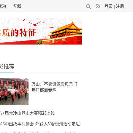
视频
专题
登录
注册
|
彩推荐
万山：不卖资源卖风景 千
年丹都涌春潮
第八届梵净山登山大赛精彩上线
2026中国故事共创会·外籍大V看贵州活动走进