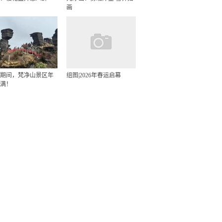
画
期间，梵净山景区年
组图|2026年春运启幕
满！