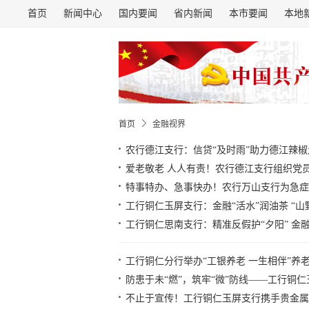
首页
新闻中心
国内要闻
省内新闻
本市要闻
本地
首页
金融视界
农行德江支行：信贷“及时雨”助力德江辣
爱老敬老 人人有责！农行德江支行组织党
特事特办、急事快办！农行万山支行为急症
工行铜仁玉屏支行：金融“活水”润油茶 “山
工行铜仁思南支行：精准反假护“夕阳” 金
工行铜仁分行举办“工银养老 一生相伴”养
防患于未“燃”，筑牢“微”防线——工行铜
不止于宣传！工行铜仁玉屏支行携手贵金属