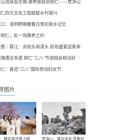
登山泡泉逛古城 康养旅居到铜仁——梵净山
铜仁四大文化工程赋能乡村振兴
江口：清明粑唤醒春日里的家乡记忆
来铜仁，赴一场康养之约
组图｜碧江：龙抬头闹漾头 民俗盛宴迎客来
国潮遇见非遗 铜仁“三八”节游园会相当好
铜仁：喜迎“三八”国际劳动妇女节
荐图片
：樱花盛开惹人醉
梵净山：雾凇沐金 雪霁如