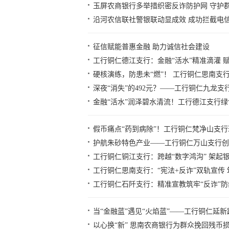
玉屏农商银行多举措织密反诈防护网 守护
沿河农信联社警银联动显成效 成功拦截电
征信赋能普惠金融 助力诚信社会建设
工行铜仁德江支行：金融“活水”精准滴灌 
硬核演练，防患未“燃”！ 工行铜仁思南支
深夜“消失”的492元？——工行铜仁九龙支
金融“活水”润泽碧水清流！工行德江支行
假币痛点“药到病除”！工行铜仁梵净山支行
护航朱砂特色产业——工行铜仁万山支行创
工行铜仁铜江支行：跨越“数字鸿沟” 架起银
工行铜仁思南支行：“宪法+反诈”双轨宣传
工行铜仁石阡支行：精准宣教筑牢“反诈”防
当“金融蓝”遇见“火焰蓝”——工行铜仁延
以心换“新” 思南农商银行为群众挽回残币