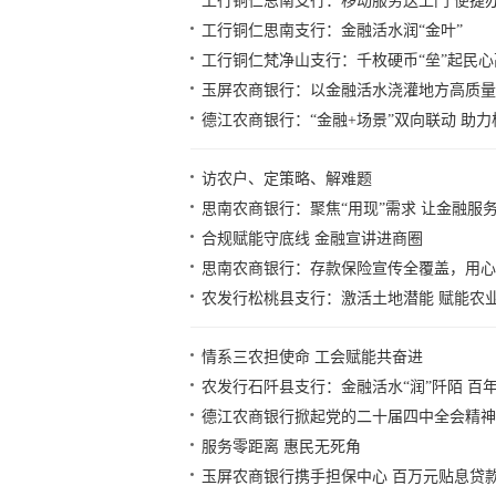
工行铜仁思南支行：移动服务送上门 便捷
工行铜仁思南支行：金融活水润“金叶”
工行铜仁梵净山支行：千枚硬币“垒”起民心
玉屏农商银行：以金融活水浇灌地方高质量
德江农商银行：“金融+场景”双向联动 助
访农户、定策略、解难题
思南农商银行：聚焦“用现”需求 让金融服务
合规赋能守底线 金融宣讲进商圈
思南农商银行：存款保险宣传全覆盖，用心
农发行松桃县支行：激活土地潜能 赋能农
情系三农担使命 工会赋能共奋进
农发行石阡县支行：金融活水“润”阡陌 百年
德江农商银行掀起党的二十届四中全会精神
服务零距离 惠民无死角
玉屏农商银行携手担保中心 百万元贴息贷