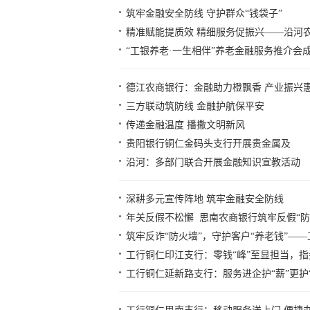
筑牢金融安全防线 守护群众“钱袋子”
精准赋能提质效 精细服务促振兴——沿河
“工银养老·一生相伴”养老金融服务推介会
德江农商银行：金融助力橙飘香 产业振兴
三方联动筑防线 金融护航保平安
传递金融温度 播撒文明新风
贵阳银行铜仁金码头支行开展贵金属及
沿河：多部门联合开展金融知识宣教活动
深耕多元宣传阵地 筑牢金融安全防线
年关反假不松懈 思南农商银行筑牢反假“防
筑牢反诈“防火墙”，守护客户“养老钱”—
工行铜仁印江支行：零钱“峰”至显担当，
工行铜仁延新路支行：服务进企护“薪”更护