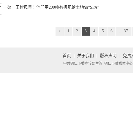
一渠一田皆风景！他们用200吨有机肥给土地做“SPA”
<
1
2
3
4
5
6
... 37
首页
|
关于我们
|
版权声明
|
免责
中共铜仁市委宣传部主管 铜仁市融媒体中心承办 Copyright 