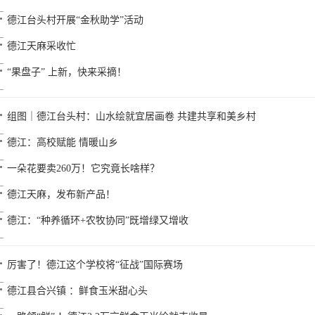
德江台头村开展“金秋助学”活动
德江天麻采收忙
“果盘子” 上新，快来采摘！
组图｜德江台头村：山水绘就宜居画卷 共建共享和美乡村
德江：高校赋能 情暖山乡
一朵花要卖260万！它究竟长啥样？
德江天麻，发布新产品！
德江：“种养循环+农牧协同”既增绿又增收
厉害了！德江这个学校将“征战”国际赛场
德江县合兴镇 ：鲜食玉米甜心头