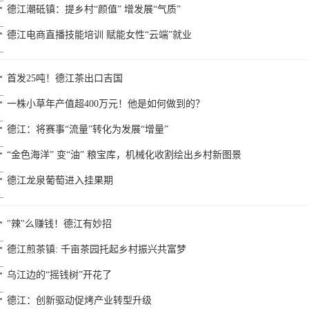
德江潮砥镇：提乡村“颜值” 增发展“气质”
德江电商直播技能培训 赋能女性“云端”就业
首发25吨！德江茶出口吉国
一株小草年产值超400万元！他是如何做到的？
德江：将赛事“流量”转化为发展“增量”
“金色海洋” 变“油” 粮宝库，机械化收割绘出乡村新图景
德江龙泉葡萄进入挂果期
"辣"么赚钱！德江有妙招
德江煎茶镇: 千亩茶园托起乡村振兴共富梦
乌江边的“摇钱树”开花了
德江：创新驱动促烤产业转型升级