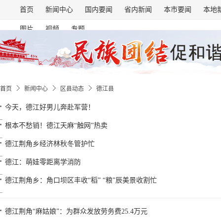
首页
新闻中心
国内要闻
省内新闻
本市要闻
本地
图片
视频
专题
首页
新闻中心
区县动态
德江县
今天，德江好男儿奔赴军营！
根本不愁销！德江天麻“触网”热卖
德江荆角乡经济林秋冬管护忙
德江：萌娃零距离学消防
德江荆角乡：角口坝区丰收“稻” “粮”辰美景收割忙
德江荆角“麻姑娘”：为群众发放劳务费25.4万元