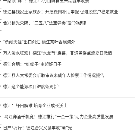
一路领“鲜” ！德江2.2万亩鲜食玉米绘就丰收景
德江县钱家土家族乡：开展稳岗补助申报 促进脱贫户稳定就业
合兴镇光荣院：“二五八”法宝弹奏“爱”的旋律
“勇闯天涯”出口创汇 德江茶叶香飘海外
万人泼水狂欢！德江“水龙节”启幕，非遗民俗点燃夏日激情
德江合朋：“红缨子”串起好日子
德江县人大常委会听取审议未成年人检察工作情况报告
德江这个能源项目进度条刷新！
德江：纾困解难 培育企业成长沃土
乌江奔涌千帆竞！德江推行“一企一策”助力企业高质量发展
日产3万斤！德江合兴又见丰收“薯”光