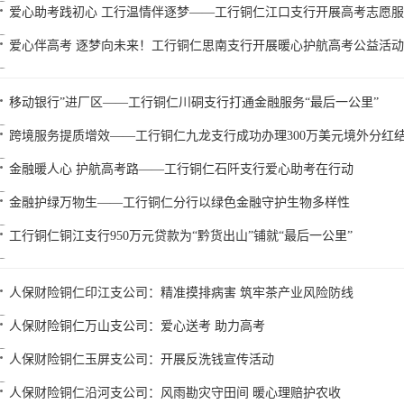
爱心助考践初心 工行温情伴逐梦——工行铜仁江口支行开展高考志愿
爱心伴高考 逐梦向未来！工行铜仁思南支行开展暖心护航高考公益活动
移动银行”进厂区——工行铜仁川硐支行打通金融服务“最后一公里”
跨境服务提质增效——工行铜仁九龙支行成功办理300万美元境外分红
金融暖人心 护航高考路——工行铜仁石阡支行爱心助考在行动
金融护绿万物生——工行铜仁分行以绿色金融守护生物多样性
工行铜仁铜江支行950万元贷款为“黔货出山”铺就“最后一公里”
人保财险铜仁印江支公司：精准摸排病害 筑牢茶产业风险防线
人保财险铜仁万山支公司：爱心送考 助力高考
人保财险铜仁玉屏支公司：开展反洗钱宣传活动
人保财险铜仁沿河支公司：风雨勘灾守田间 暖心理赔护农收