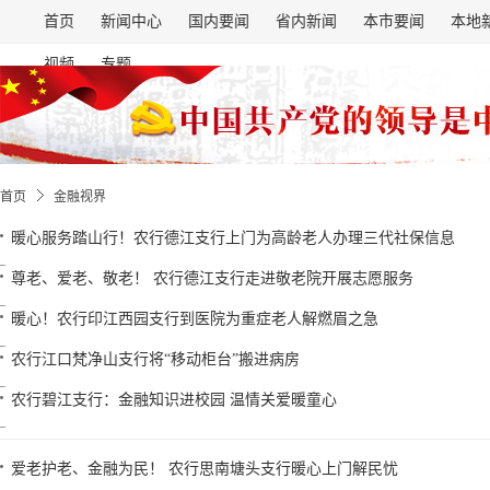
首页
新闻中心
国内要闻
省内新闻
本市要闻
本地
视频
专题
首页
金融视界
暖心服务踏山行！农行德江支行上门为高龄老人办理三代社保信息
尊老、爱老、敬老！ 农行德江支行走进敬老院开展志愿服务
暖心！农行印江西园支行到医院为重症老人解燃眉之急
农行江口梵净山支行将“移动柜台”搬进病房
农行碧江支行：金融知识进校园 温情关爱暖童心
爱老护老、金融为民！ 农行思南塘头支行暖心上门解民忧