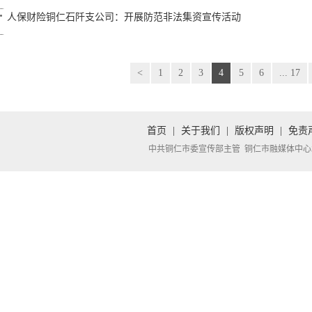
人保财险铜仁石阡支公司：开展防范非法集资宣传活动
<
1
2
3
4
5
6
... 17
首页
|
关于我们
|
版权声明
|
免责
中共铜仁市委宣传部主管 铜仁市融媒体中心承办 Copyright 