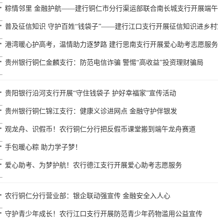
粽情邻里 金融护航——建行铜仁市分行渠运部联合南长城支行开展端
普及征信知识 守护百姓“钱袋子”——建行江口支行开展征信知识进乡
港湾暖心护高考，温情助力逐梦路 建行思南支行开展爱心助考志愿服
贵州银行铜仁金麟支行：防范电信诈骗 警惕“高收益”投资理财骗局
贵阳银行沿河支行开展“守住钱袋子 护好幸福家”宣传活动
贵州银行铜仁锦江支行：健康义诊进网点 金融守护伴银发
观龙舟、识假币！农行铜仁分行把反假币课堂搬到端午龙舟赛道
手包暖心粽 助力学子梦！
爱心助考、为梦护航！农行德江支行开展爱心助考志愿服务
农行铜仁分行营业部：银企联动强宣传 金融安全入人心
守护青少年成长！农行江口支行开展防范青少年药物滥用公益宣传