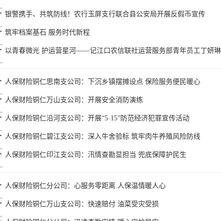
银警携手、共筑防线！农行玉屏支行联合县公安局开展反假币宣传
筑牢档案基石 服务时代新程
以青春微光 护运营星河——记江口农信联社运营服务部青年员工丁妍琳
人保财险铜仁思南支公司：下沉乡镇摆摊设点 保险服务便民暖心
人保财险铜仁万山支公司：开展安全消防演练
人保财险铜仁沿河支公司：开展“5·15”防范经济犯罪宣传活动
人保财险铜仁碧江支公司：深入牛舍验标 筑牢肉牛养殖风险防线
人保财险铜仁印江支公司：汛情查勘显担当 兜底保障护民生
人保财险铜仁分公司：心服务零距离 人保温情暖人心
人保财险铜仁万山支公司：快速赔付 油菜受灾受损