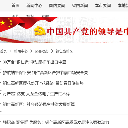
首页
新闻中心
国内要闻
省内新闻
本市要闻
本地
图片
视频
专题
首页
新闻中心
区县动态
铜仁高新区
30万台“铜仁造”电动摩托车出口中亚
护航端午保平安 铜仁高新区严把节前市场安全关
铜仁高新区樱花盛开 “花经济”带动春日旅拍热
月产超1亿支 大龙金亿电子生产忙不停
铜仁高新区：社会经济民生共谱发展新篇
强招商 聚集群 优服务！铜仁高新区高质量发展注入强劲动力