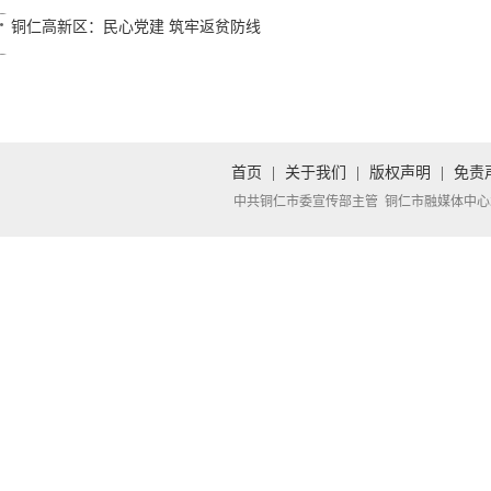
铜仁高新区：民心党建 筑牢返贫防线
首页
|
关于我们
|
版权声明
|
免责
中共铜仁市委宣传部主管 铜仁市融媒体中心承办 Copyright 