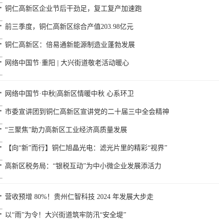
铜仁高新区企业节后干劲足，复工复产加速跑
前三季度，铜仁高新区综合产值203.98亿元
铜仁高新区：倍易通新能源制造业蓬勃发展
网络中国节·重阳 | 大兴街道敬老活动暖心
网络中国节·中秋|高新区情暖中秋 心系环卫
市委宣讲团到铜仁高新区宣讲党的二十届三中全会精神
“三聚焦”助力高新区工业经济高质量发展
【向“新”而行】铜仁旭晶光电：滤光片里的精彩“视界”
高新区税务局：“银税互动”为中小微企业发展添活力
营收预增 80%！贵州仁智科技 2024 年发展大步走
以“雨”为令！大兴街道筑牢防汛“安全堤”