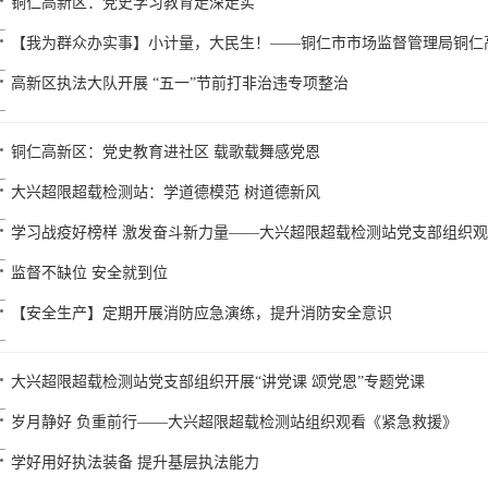
铜仁高新区：党史学习教育走深走实
【我为群众办实事】小计量，大民生！——铜仁市市场监督管理局铜仁
高新区执法大队开展 “五一”节前打非治违专项整治
铜仁高新区：党史教育进社区 载歌载舞感党恩
大兴超限超载检测站：学道德模范 树道德新风
学习战疫好榜样 激发奋斗新力量——大兴超限超载检测站党支部组织观
监督不缺位 安全就到位
【安全生产】定期开展消防应急演练，提升消防安全意识
大兴超限超载检测站党支部组织开展“讲党课 颂党恩”专题党课
岁月静好 负重前行——大兴超限超载检测站组织观看《紧急救援》
学好用好执法装备 提升基层执法能力