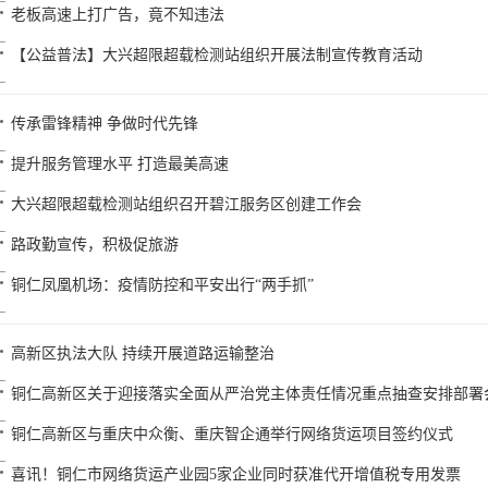
老板高速上打广告，竟不知违法
【公益普法】大兴超限超载检测站组织开展法制宣传教育活动
传承雷锋精神 争做时代先锋
提升服务管理水平 打造最美高速
大兴超限超载检测站组织召开碧江服务区创建工作会
路政勤宣传，积极促旅游
铜仁凤凰机场：疫情防控和平安出行“两手抓”
高新区执法大队 持续开展道路运输整治
铜仁高新区关于迎接落实全面从严治党主体责任情况重点抽查安排部署
铜仁高新区与重庆中众衡、重庆智企通举行网络货运项目签约仪式
喜讯！铜仁市网络货运产业园5家企业同时获准代开增值税专用发票